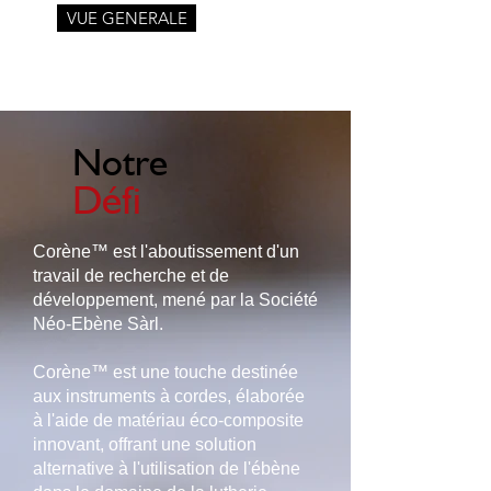
VUE GENERALE
Notre
Défi
Corène™ est l'aboutissement d'un
travail de recherche et de
développement, mené par la Société
Néo-Ebène Sàrl.
Corène™ est une touche destinée
aux instruments à cordes, élaborée
à l'aide de matériau éco-composite
innovant, offrant une solution
alternative à l'utilisation de l'ébène