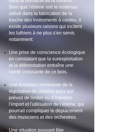
dans le domaine de la lutherie.
Bien que l'ébène soit le matériau
utilisé dans la fabrication de la
touche des instruments à cordes, il
existe plusieurs raisons qui incitent
les luthiers à ne plus s'en servir,
notamment:
Une prise de conscience écologique
en constatant que la surexploitation
et la déforestation entraîne une
rareté croissante de ce bois.
Une évolution imminente de la
législation de certains pays qui
prévoit de limiter ou d’interdire
l'import et l'utilisation de l'ébène, qui
pourrait compliquer le déplacement
des musiciens et des orchestres.
Une situation pouvant être